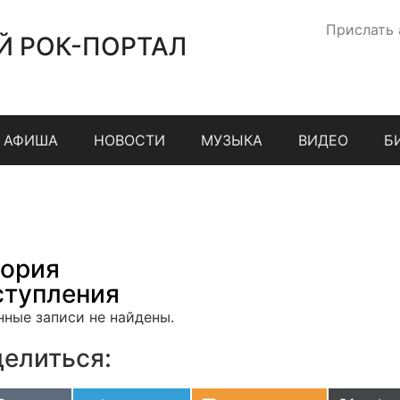
Прислать
Й РОК-ПОРТАЛ
АФИША
НОВОСТИ
МУЗЫКА
ВИДЕО
Б
ория
тупления
нные записи не найдены.
елиться: