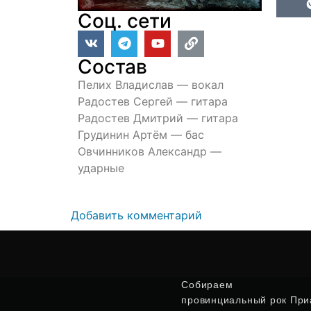
Соц. сети
Состав
Пелих Владислав — вокал
Радостев Сергей — гитара
Радостев Дмитрий — гитара
Грудинин Артём — бас
Овчинников Александр —
ударные
Добавить комментарий
Собираем
провинциальный рок Приа