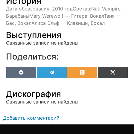
История
Дата образования: 2010 годСостав:Nati Vampire —
БарабаныMary Werewolf — Гитара, ВокалТаня —
Бас, ВокалАлиса Эльф — Клавиши, Вокал
Выступления
Связанные записи не найдены.
Поделиться:
VK
Telegram
Odnoklassniki
X
(Twitter
Дискография
Связанные записи не найдены.
Добавить комментарий