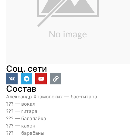
Соц. сети
Состав
Александр Храмовских — бас-гитара
??? — вокал
??? — гитара
??? — балалайка
??? — кахон
??? — барабаны