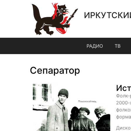
ИРКУТСКИ
РАДИО
ТВ
Сепаратор
Ист
Фолк-
2000-
фолко
форма
Диско