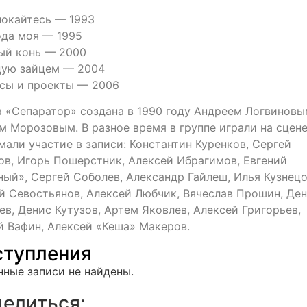
окайтесь — 1993
ода моя — 1995
ый конь — 2000
цую зайцем — 2004
сы и проекты — 2006
а «Сепаратор» создана в 1990 году Андреем Логвиновы
м Морозовым. В разное время в группе играли на сцене
мали участие в записи: Константин Куренков, Сергей
ов, Игорь Пошерстник, Алексей Ибрагимов, Евгений
ный», Сергей Соболев, Александр Гайлеш, Илья Кузнецо
й Севостьянов, Алексей Любчик, Вячеслав Прошин, Де
ев, Денис Кутузов, Артем Яковлев, Алексей Григорьев,
й Вафин, Алексей «Кеша» Макеров.
тупления
нные записи не найдены.
елиться: