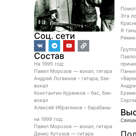
Помол
Эта л
Красн
Я тан
Соц. сети
Ремик
Групп
Состав
Павло
На 1995 год:
прини
Павел Морозов — вокал, гитара
Паньк
Андрей Логвинов – гитара, бэк-
«Варе
вокал
Андре
Константин Куренков – бас, бэк-
Ереме
вокал
Серге
Алексей Ибрагимов – барабаны
Выс
на 1999 год:
Связа
Павел Морозов — вокал, гитара
Под
Денис Кутузов — гитара