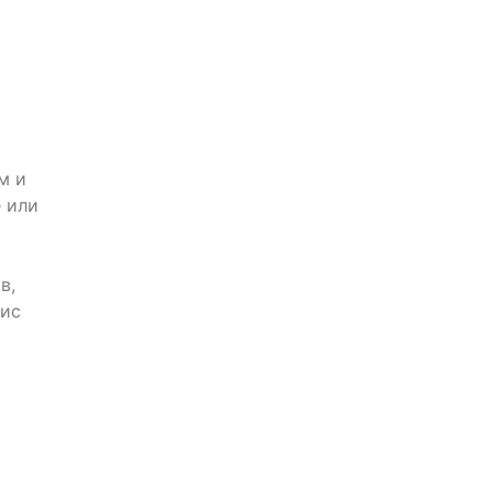
м и
 или
в,
нис