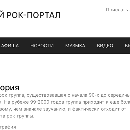
Прислать
Й РОК-ПОРТАЛ
АФИША
НОВОСТИ
МУЗЫКА
ВИДЕО
Б
ория
рок группа, существовавшая с начала 90-х до середин
х. На рубеже 99-2000 годов группа приходит к еще бол
вому, чем вначале звучанию, и фактически отходит от
та рок-группы.
графия