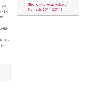
Shono — Live at Voice of
тах:
Nomads 2014 (2014)
уках
ые
души,
ность
 и