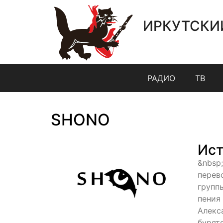
ИРКУТСКИ
РАДИО
ТВ
SHONO
Ист
&nbsp
перев
групп
пения
Алекс
бурят