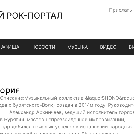
Прислать
Й РОК-ПОРТАЛ
АФИША
НОВОСТИ
МУЗЫКА
ВИДЕО
Б
ория
;Описание:Музыкальный коллектив &laquo;SHONO&raquo
оде с бурятского-Волк) создан в 2014м году. Руководит
ы — Александр Архинчеев, ведущий исполнитель горло
 в Бурятии, мастер непревзойденной импровизации,
андр добился немалых успехов в исполнении народных
ских сказаний и эпосов-улигеров. &laquo;Человек-