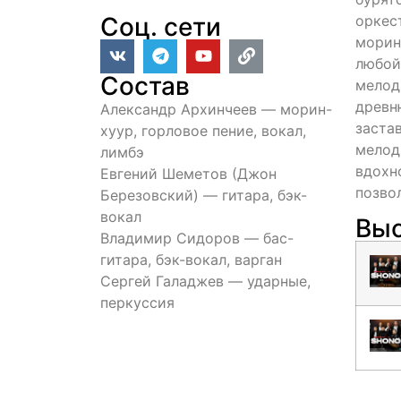
Соц. сети
оркес
морин-
любой
Состав
мелод
древн
Александр Архинчеев — морин-
заста
хуур, горловое пение, вокал,
мелод
лимбэ
вдохн
Евгений Шеметов (Джон
позво
Березовский) — гитара, бэк-
вокал
Выс
Владимир Сидоров — бас-
гитара, бэк-вокал, варган
Сергей Галаджев — ударные,
перкуссия