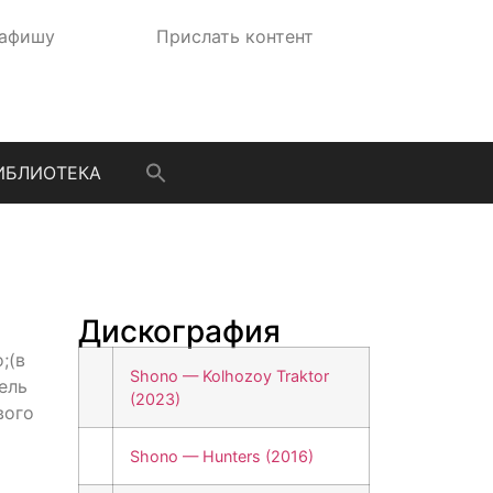
 афишу
Прислать контент
ИБЛИОТЕКА
Дискография
;(в
Shono — Kolhozoy Traktor
ель
(2023)
вого
Shono — Hunters (2016)