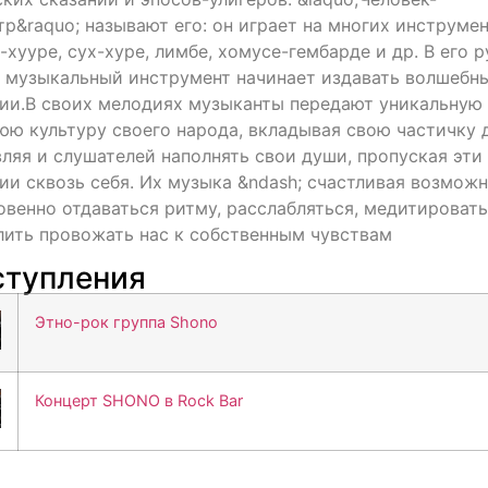
тр&raquo; называют его: он играет на многих инструмен
хууре, сух-хуре, лимбе, хомусе-гембарде и др. В его р
 музыкальный инструмент начинает издавать волшебн
ии.В своих мелодиях музыканты передают уникальную
юю культуру своего народа, вкладывая свою частичку 
вляя и слушателей наполнять свои души, пропуская эти
ии сквозь себя. Их музыка &ndash; счастливая возмож
овенно отдаваться ритму, расслабляться, медитировать
лить провожать нас к собственным чувствам
тупления
Этно-рок группа Shono
Концерт SHONO в Rock Bar