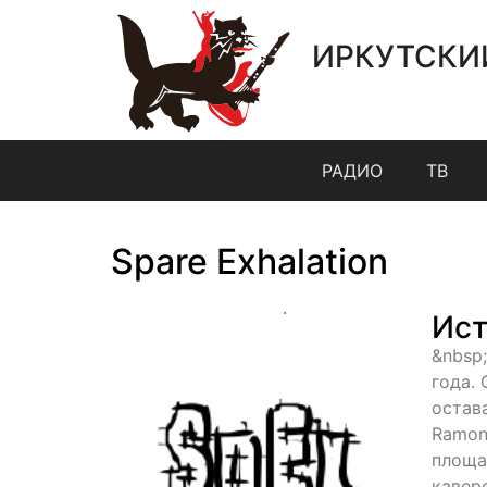
ИРКУТСКИ
РАДИО
ТВ
Spare Exhalation
Ист
&nbsp
года.
остав
Ramone
площа
кавер