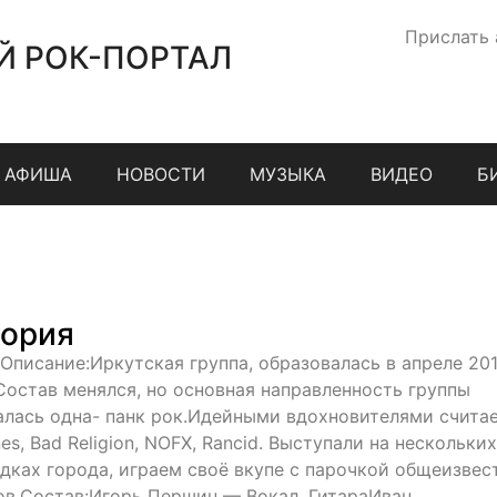
Прислать
Й РОК-ПОРТАЛ
АФИША
НОВОСТИ
МУЗЫКА
ВИДЕО
Б
ория
;Описание:Иркутская группа, образовалась в апреле 20
 Состав менялся, но основная направленность группы
алась одна- панк рок.Идейными вдохновителями счита
s, Bad Religion, NOFX, Rancid. Выступали на нескольких
дках города, играем своё вкупе с парочкой общеизвес
ов.Состав:Игорь Першин — Вокал, ГитараИван