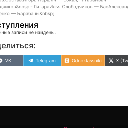
дчиков&nbsp;- ГитараИлья Слободчиков — БасАлексан
енко — Барабаны&nbsp;
тупления
нные записи не найдены.
елиться:
VK
Telegram
Odnoklassniki
X (Tw