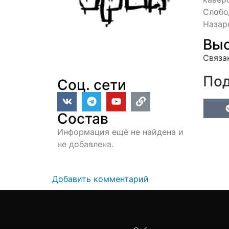
Слобо
Назар
Выс
Связа
Под
Соц. сети
Состав
Информация ещё не найдена и
не добавлена.
Добавить комментарий