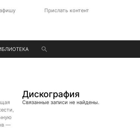
 афишу
Прислать контент
ИБЛИОТЕКА
Дискография
ющая
Связанные записи не найдены.
ести,
ичную
ов —