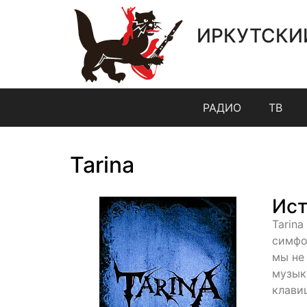
ИРКУТСКИ
РАДИО
ТВ
Tarina
Ист
Tarina
симфо
мы не
музык
клави