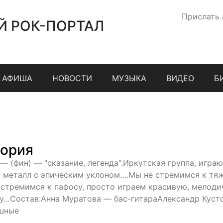
Прислать
Й РОК-ПОРТАЛ
АФИША
НОВОСТИ
МУЗЫКА
ВИДЕО
Б
ория
 — (фин) — "сказание, легенда".Иркутская группа, игра
 металл с эпическим уклоном….Мы не стремимся к тяж
 стремимся к пафосу, просто играем красивую, мелод
у…Состав:Анна Муратова — бас-гитараАлександр Куст
шные