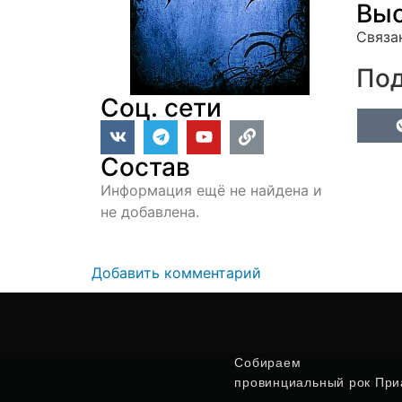
Выс
Связа
Под
Соц. сети
Состав
Информация ещё не найдена и
не добавлена.
Добавить комментарий
Собираем
провинциальный рок Приа