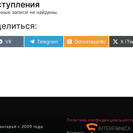
тупления
нные записи не найдены.
елиться:
VK
Telegram
Odnoklassniki
X (Tw
Политика конфиденциальност
нгарья с 2009 года.
Хостинг: