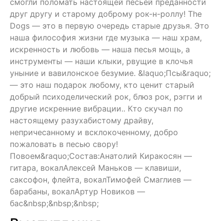
смогли поломать настоящей песьей преданности
друг другу и старому доброму рок-н-роллу! The
Dogs — это в первую очередь старые друзья. Это
наша философия жизни где музыка — наш храм,
искренность и любовь — наша песья мощь, а
инструменты — наши клыки, рвущие в клочья
уныние и вавилонское безумие. &laquo;Псы&raquo;
— это наш подарок любому, кто ценит старый
добрый психоделический рок, блюз рок, рэгги и
другие искренние вибрации.. Кто скучал по
настоящему разухабистому драйву,
непричесанному и всклокоченному, добро
пожаловать в песью свору!
Повоем&raquo;Состав:Анатолий Киракосян —
гитара, вокалАлексей Маньков — клавиши,
саксофон, флейта, вокалТимофей Смаглиев —
барабаны, вокалАртур Новиков —
бас&nbsp;&nbsp;&nbsp;