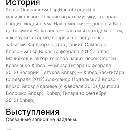
История
&nbsp;Описание:&nbsp;Нас объединило
маниакальное желание играть музыку, которая
сводит людей с ума.Наша миссия — довести Вас
до безумия.Наша цель — напомнить людям о том,
как звучит старый, добрый, незаслуженно
забытый Хардкор.Состав:Даниил Самосюк
&nbsp;- &nbsp;Вокал (с февраля 2012). Голос
Маньяков и автор текстов наших песен.Сергей
Кравченко &nbsp; — &nbsp;Гитара (с февраля
2012).Валерий Петухов &nbsp; — &nbsp;Бас-гитара
(с февраля 2012).Александр Подольский &nbsp;-
&nbsp; &nbsp;Ударные (с февраля 2012).Дмитрий
Болошко &nbsp; -&nbsp; Гитара (с сентября
2012).&nbsp;
Выступления
Связанные записи не найдены.