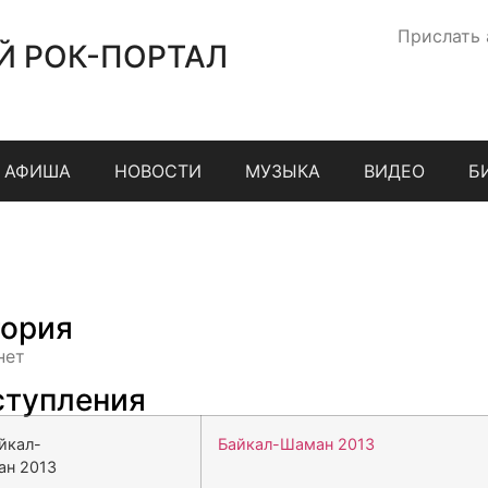
Прислать
Й РОК-ПОРТАЛ
АФИША
НОВОСТИ
МУЗЫКА
ВИДЕО
Б
ория
нет
тупления
Байкал-Шаман 2013