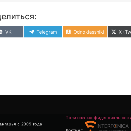
елиться:
VK
Telegram
Odnoklassniki
X (Tw
Политика конфиденциальност
нгарья с 2009 года.
Хостинг: