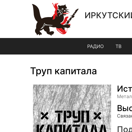
ИРКУТСКИ
РАДИО
ТВ
Труп капитала
Ист
Метал
Выс
Связа
Под