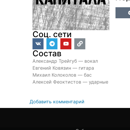
Соц. сети
Состав
Александр Трейгуб — вокал
Евгений Ковязин — гитара
Михаил Колоколов — бас
Алексей Феоктистов — ударные
Добавить комментарий