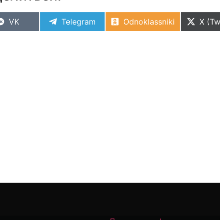
VK
Telegram
Odnoklassniki
X (Tw