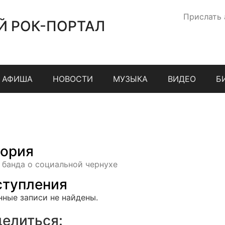
Прислать
Й РОК-ПОРТАЛ
АФИША
НОВОСТИ
МУЗЫКА
ВИДЕО
Б
ория
 банда о социальной чернухе
тупления
нные записи не найдены.
елиться: