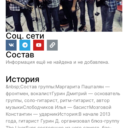
Соц. сети
Состав
Информация ещё не найдена и не добавлена.
История
&nbsp;Состав группы:Маргарита Пашталян —
фронтмен, вокалистГурин Дмитрий — основатель
группы, соло-гитарист, ритм-гитарист, автор
музыкиСлободчиков Илья — басистМозговой
Константин — ударникИстория:В начале 2013
года, гитарист Гурин Д. организовал блюз-группу
The LiverSuns состоящую из него самого, бас-