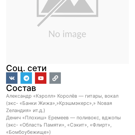
Соц. сети
Состав
Александр «Кэролл» Королёв — гитары, вокал
(экс- «Банки Жижа»,»Крэшмэкерс»,» Nовая
Zеландия» ит.д.)
Денич «Плохиш» Еремеев — поливокс, вджопы
(экс- «Область Памяти», «Сэкит», «Флирт»,
«Бомбоубежище»)