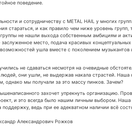
тойное поведение.
ьности и сотрудничеству с METAL HAIL у многих групп
ания стараться, и как правило чем ниже уровень групп
группы не нашли выхода собственным амбициям и акт
 заслуженное место, подача красивых концептуальных
 возможностей ушла вместе с поколением музыкантов и
чились не сдаваться несмотря на очевидные обстоятел
 людей, они ушли, не выдержав накала страстей. Наша
м, однако мы получали за это массу пинков. Зачем?
вышенаписанного захочет упрекнуть организацию. Про
оект, и это всегда было нашим личным выбором. Наша
 поддержку, ведь при ее адекватном наличии всё сост
ександр Александрович Рожков