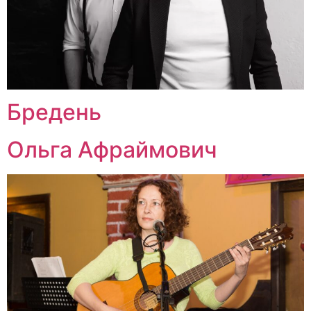
Бредень
Ольга Афраймович