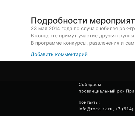
Подробности мероприя
23 мая 2014 года по случаю юбилея рок-г
В концерте примут участие друзья группы
В программе конкурсы, развлечения и сам
Добавить комментарий
Собираем
провинциальный рок Приа
Контакты:
info@rock.irk.ru, +7 (914