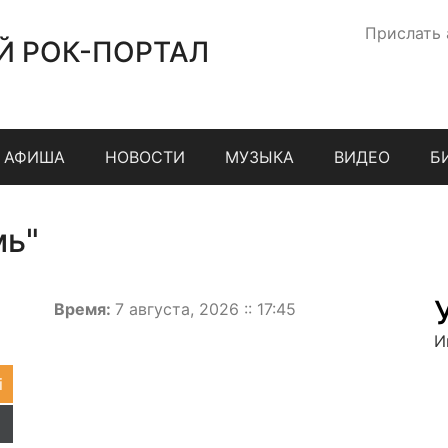
Прислать
Й РОК-ПОРТАЛ
АФИША
НОВОСТИ
МУЗЫКА
ВИДЕО
Б
мь"
Время:
7 августа, 2026 :: 17:45
И
i