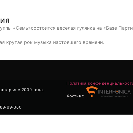
тия
руппы «Семь»состоится веселая гулянка на «Базе Парт
ая крутая рок музыка настоящего времени.
Политика конфиденциальност
нгарья с 2009 года.
Хостинг:
) 89-89-360