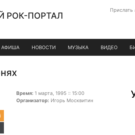
Прислать
Й РОК-ПОРТАЛ
АФИША
НОВОСТИ
МУЗЫКА
ВИДЕО
Б
енях
Время:
1 марта, 1995 :: 15:00
Организатор:
Игорь Москвитин
i