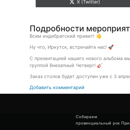
X (Twitter)
Подробности мероприя
Всем индибратский привет! 👋
Ну что, Иркутск, встречайте нас! 🚀
С презентацией нашего нового альбома м
группой Внезапный Четверг! 🎸
Заказ столов будет доступен уже с 3 апре
Добавить комментарий
Собираем
провинциальный рок Приа