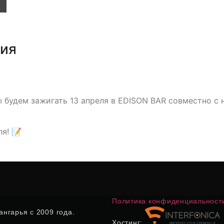
тия
ы будем зажигать 13 апреля в EDISON BAR совместно с
ля! 📝
Политика конфиденциальност
нгарья с 2009 года.
Хостинг: