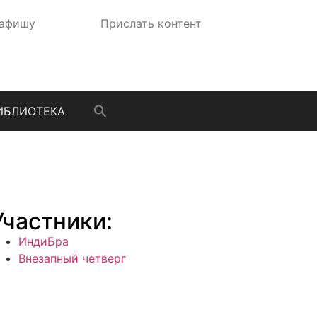
 афишу
Прислать контент
ИБЛИОТЕКА
Участники:
ИндиБра
Внезапный четверг