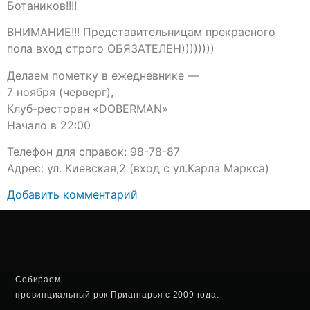
Ботаников!!!!
ВНИМАНИЕ!!! Представительницам прекрасного
пола вход строго ОБЯЗАТЕЛЕН))))))))
Делаем пометку в ежедневнике —
7 ноября (черверг),
Клуб-ресторан «DOBERMAN»
Начало в 22:00
Телефон для справок: 98-78-87
Адрес: ул. Киевская,2 (вход с ул.Карла Маркса)
Добавить комментарий
Собираем
провинциальный рок Приангарья с 2009 года.