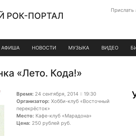
Прислать
Й РОК-ПОРТАЛ
АФИША
НОВОСТИ
МУЗЫКА
ВИДЕО
Б
ка «Лето. Кода!»
Время:
24 сентября, 2014 :: 19:30
Организатор:
Хобби-клуб «Восточный
перекрёсток»
Место:
Кафе-клуб «Марадона»
Цена:
250 рублей руб.