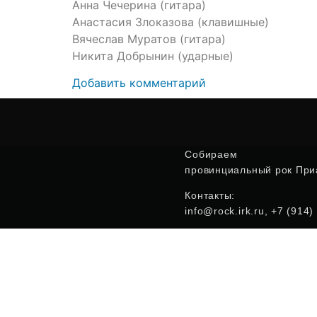
Анна Чечерина (гитара)
Анастасия Злоказова (клавишные)
Вячеслав Муратов (гитара)
Никита Добрынин (ударные)
Добавить комментарий
Собираем
провинциальный рок Приа
Контакты:
info@rock.irk.ru, +7 (914