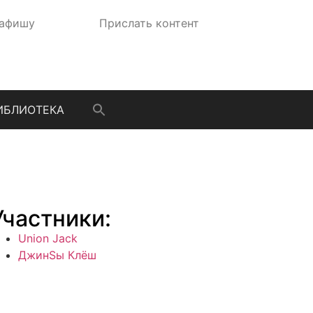
 афишу
Прислать контент
ИБЛИОТЕКА
Участники:
Union Jack
ДжинSы Клёш