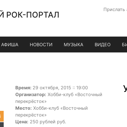
Прислать
Й РОК-ПОРТАЛ
АФИША
НОВОСТИ
МУЗЫКА
ВИДЕО
Б
Время:
29 октября, 2015 :: 19:00
Организатор:
Хобби-клуб «Восточный
перекрёсток»
Место:
Хобби-клуб «Восточный
перекрёсток»
i
Цена:
250 рублей руб.