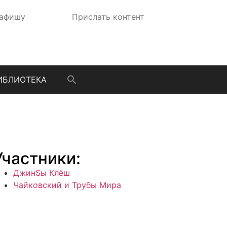
 афишу
Прислать контент
ИБЛИОТЕКА
Участники:
ДжинSы Клёш
Чайковский и Трубы Мира