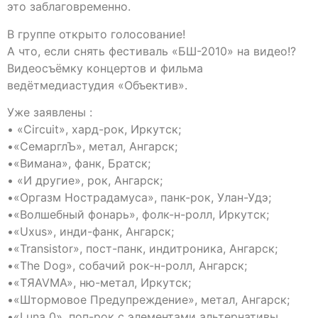
это заблаговременно.
В группе открыто голосование!
А что, если снять фестиваль «БШ-2010» на видео!?
Видеосъёмку концертов и фильма
ведётмедиастудия «Объектив».
Уже заявлены :
• «Circuit», хард-рок, Иркутск;
•«СемарглЪ», метал, Ангарск;
•«Вимана», фанк, Братск;
• «И другие», рок, Ангарск;
•«Оргазм Нострадамуса», панк-рок, Улан-Удэ;
•«Волшебный фонарь», фолк-н-ролл, Иркутск;
•«Uxus», инди-фанк, Ангарск;
•«Transistor», пост-панк, индитроника, Ангарск;
•«The Dog», собачий рок-н-ролл, Ангарск;
•«TЯAVMA», ню-метал, Иркутск;
•«Штормовое Предупреждение», метал, Ангарск;
•«Luna 0», поп-рок с элементами альтернативы,