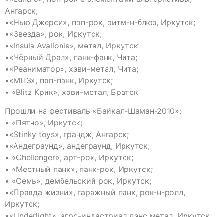
Ангарск;
•«Нью Джерси», поп-рок, ритм-н-блюз, Иркутск;
•«Звезда», рок, Иркутск;
•«Insula Avallonis», метал, Иркутск;
•«Чёрный Драл», панк-фанк, Чита;
•«Реаниматор», хэви-метал, Чита;
•«МП3», поп-панк, Иркутск;
• «Blitz Крик», хэви-метал, Братск.
Прошли на фестиваль «Байкал-Шаман-2010»:
• «Пятно», Иркутск;
•«Stinky toys», грандж, Ангарск;
•«Андеграунд», андеграунд, Иркутск;
• «Chellenger», арт-рок, Иркутск;
• «Местный панк», панк-рок, Иркутск;
• «Семь», дембельский рок, Иркутск;
•«Правда жизни», гаражный панк, рок-н-ролл,
Иркутск;
•«Underlight», агро-индастриал дэнс метал, Иркутск;