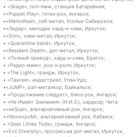
• «Skage», поп-панк, станция Батарейная;
•«Puppet Play», готик-рок, Ангарск;
•«MemoReal», сиб-метал, Усолье-Сибирское;
•«Лидер», мелодик хард-н-хэви, Иркутск;
•«Grin», хэви-метал, Иркутск;
• «Quarantine band», Иркутск;
•«Resident Death», дэт-метал, Иркутск;
• «Полный привод», хард-н-хэви, Братск;
• «Радио маяк», рок-н-ролл, Иркутск;
• «The Light», грандж, Иркутск;
• «Пангея», индастриал, Улан-Удэ;
•«JUMP», рэп-металкор, Байкальск;
• «Продолжение следует», блюз-рок, Ангарск;
• «Не Имеет Значения» (Н.И.З.), хардкор, Чита;
•«exQua!», альтернативный рок, Ангарск;
•«МонохроМ», альтернативный рок, Кабанск;
• «Seas Littles Tods», грандж, Ангарск;
•«Evil Diversity», прогрессив дэт-метал, Иркутск;