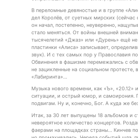
В переломные девяностые и в группе «Али
дел Королёв, от суетных мирских (сейчас
он начал, постепенно, неуверенно, нащупы
стало меняться. От войны внешней вниман
тысячелетий «Джаз» или «Дурень» ещё не 
пластинки «Алиса» записывает, определи
звук). И с тех самых пор у Православия п
Обвинения в фашизме перемежались с обви
не зацикленные на социальном протесте, в
«Лабиринта»…
Музыка нового времени, как «Ъ», «20.12»
ситуации, и острый юмор, и самоирония. 
подвигам. Ну и, конечно, Бог. А куда же бе
Итак, за 30 лет выпущены 18 альбомов и 
невероятное количество концертов. Розда
фаерами на площадках страны… Кинчев пол
но промахивались. Череда событий шла, п