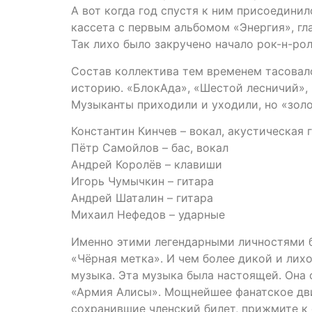
А вот когда год спустя к ним присоединил
кассета с первым альбомом «Энергия», гл
Так лихо было закручено начало рок-н-ро
Состав коллектива тем временем тасовалс
историю. «БлокАда», «Шестой лесничий», 
Музыканты приходили и уходили, но «золо
Константин Кинчев – вокал, акустическая 
Пётр Самойлов – бас, вокал
Андрей Королёв – клавиши
Игорь Чумычкин – гитара
Андрей Шаталин – гитара
Михаил Нефедов – ударные
Именно этими легендарными личностями б
«Чёрная метка». И чем более дикой и лих
музыка. Эта музыка была настоящей. Она 
«Армия Алисы». Мощнейшее фанатское движ
сохранившие членский билет, прижмите к 