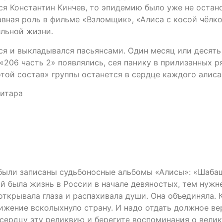
ся Константин Кинчев, то эпидемию было уже не остано
авная роль в фильме «Взломщик», «Алиса с косой чёлк
лльной жизни.
я и выкладывался пасьянсами. Один месяц или десять 
«206 часть 2» появлялись, сея панику в прилизанных 
той состав» группы останется в сердце каждого алиса
гитара
ыли записаны судьбоносные альбомы «Алисы»: «Шабаш»,
ой была жизнь в России в начале девяностых, тем нужн
открывала глаза и распахивала души. Она объединяла. 
ение всколыхнуло страну. И надо отдать должное вер
сердцу эту реликвию и берегите воспоминания о велик