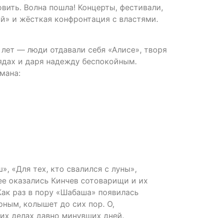
вить. Волна пошла! Концерты, фестивали,
ой» и жёсткая конфронтация с властями.
лет — люди отдавали себя «Алисе», творя
рядах и даря надежду беспокойным.
мана:
 «Для тех, кто свалился с луны»,
ее оказались Кинчев сотоварищи и их
Как раз в пору «Шабаша» появилась
ным, колышет до сих пор. О,
их делах давно минувших дней.