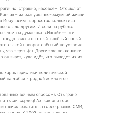
рагично, страшно, насовсем. Отошёл от
 Кинчев – из разнузданно-безумной жизни
и в Иерусалим творчество коллектива
всё стало другим. И если на рубеже
ее, чем ты думаешь», «Изгой» — эти
 откуда взялся плотный тяжёлый новый
натов такой поворот событий не устроил.
, что терять(с). Другие же поклонники,
 он знает, куда идёт, что выведет их из
ные характеристики политической
ый на любви к родной земле и её
ктованных вечным спросом). Отыграно
и тысяч сердец! Ах, как они горят
пытались схватить за горло разные СМИ,
ых героев. К 2003 состав группы