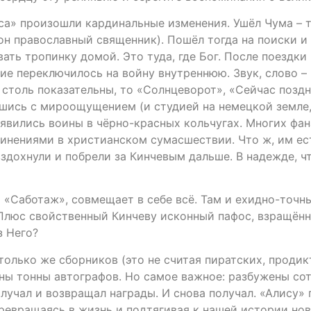
са» произошли кардинальные изменения. Ушёл Чума – т
 он православный священник). Пошёл тогда на поиски и
вать тропинку домой. Это туда, где Бог. После поездк
ие переключилось на войну внутреннюю. Звук, слово – 
столь показательны, то «Солнцеворот», «Сейчас поздн
вшись с мироощущением (и студией на немецкой земле,
оявились воины в чёрно-красных кольчугах. Многих фа
нениями в христианском сумасшествии. Что ж, им есть
здохнули и побрели за Кинчевым дальше. В надежде, что
 и «Саботаж», совмещает в себе всё. Там и ехидно-точ
Плюс свойственный Кинчеву исконный пафос, взращённ
з Него?
столько же сборников (это не считая пиратских, проди
ны тонны автографов. Но самое важное: разбужены сотн
учал и возвращал награды. И снова получал. «Алису» 
ревращаясь в жизнь и подтягивая к нашей истории нов