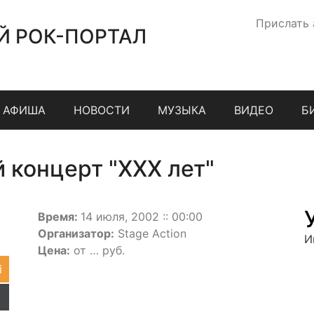
Прислать
Й РОК-ПОРТАЛ
АФИША
НОВОСТИ
МУЗЫКА
ВИДЕО
Б
концерт "ХХХ лет"
Время:
14 июля, 2002 :: 00:00
Организатор:
Stage Action
И
Цена:
от … руб.
i