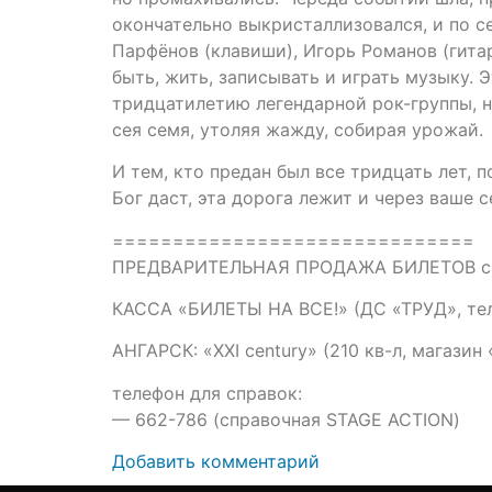
окончательно выкристаллизовался, и по с
Парфёнов (клавиши), Игорь Романов (гитар
быть, жить, записывать и играть музыку. 
тридцатилетию легендарной рок-группы, н
сея семя, утоляя жажду, собирая урожай.
И тем, кто предан был все тридцать лет, 
Бог даст, эта дорога лежит и через ваше с
==============================
ПРЕДВАРИТЕЛЬНАЯ ПРОДАЖА БИЛЕТОВ с 1
КАССА «БИЛЕТЫ НА ВСЕ!» (ДС «ТРУД», тел
АНГАРСК: «XXI century» (210 кв-л, магазин 
телефон для справок:
— 662-786 (справочная STAGE ACTION)
Добавить комментарий