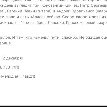
ей день выглядит так: Константин Кинчев, Пётр Сергее
а), Евгений Лёвин (гитара) и Андрей Вдовиченко (уда
Эти люди и есть «Алиса» сейчас. Скоро-скоро ждите их
ачинается 14 сентября в Липецке. Красно-чёрный вихр
поклон. И тем, кто изменил пути, спасибо. Не ожидая о
ердце.
2 декабря!
. 733-701)
«Мелодия», пав.21)