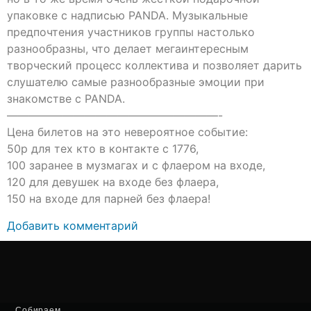
упаковке с надписью PANDA. Музыкальные
предпочтения участников группы настолько
разнообразны, что делает мегаинтересным
творческий процесс коллектива и позволяет дарить
слушателю самые разнообразные эмоции при
знакомстве с PANDA.
———————————————————-
Цена билетов на это невероятное событие:
50р для тех кто в контакте с 1776,
100 заранее в музмагах и с флаером на входе,
120 для девушек на входе без флаера,
150 на входе для парней без флаера!
Добавить комментарий
Собираем