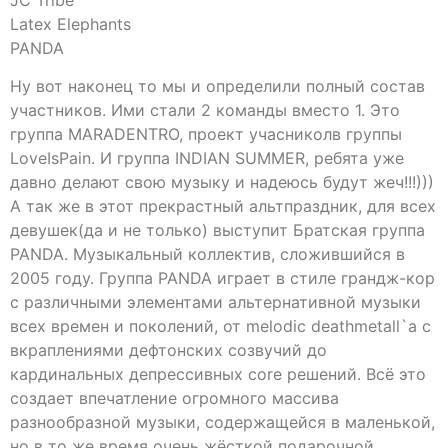
Latex Elephants
PANDA
Ну вот наконец то мы и определили полный состав
участников. Ими стали 2 команды вместо 1. Это
группа MARADENTRO, проект учасниколв группы
LoveIsPain. И группа INDIAN SUMMER, ребята уже
давно делают свою музыку и надеюсь будут жеч!!!)))
А так же в этот прекрастный альтпраздник, для всех
девушек(да и не только) выступит Братская группа
PANDA. Музыкальный коллектив, сложившийся в
2005 году. Группа PANDA играет в стиле грандж-кор
с различными элементами альтернативной музыки
всех времен и поколений, от melodic deathmetall`а с
вкраплениями дефтонских созвучий до
кардинальных депрессивных core решений. Всё это
создает впечатление огромного массива
разнообразной музыки, содержащейся в маленькой,
но в то же время очень жёсткой подарочной