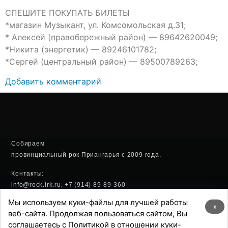
СПЕШИТЕ ПОКУПАТЬ БИЛЕТЫ
*магазин Музыкант, ул. Комсомольская д.31;
* Алексей (правобережный район) — 89642620049;
*Никита (энергетик) — 89246101782;
*Сергей (центральный район) — 89500789263;
Добавить комментарий
Собираем
провинциальный рок Приангарья с 2009 года.
Контакты:
info@rock.irk.ru, +7 (914) 89-89-360
Мы используем куки-файлы для лучшей работы
Политика конфиденциальности
x
веб-сайта. Продолжая пользоваться сайтом, Вы
соглашаетесь с Политикой в отношении куки-
Хостинг: