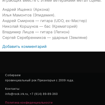
играющих вместе с этими ветеранами метал сцены:
Андрей Ищенко (Аркона)
Илья Мамонтов (Эпидемия).
Андрей Смирнов — гитара (UDO, ex-Мастер)
Николай Коршунов — бас (Крематорий)
Владимир Лицов — гитара (Легион)
Сергей Серебренников — ударные (Земляне)
Добавить комментарий
Собираем
провинциальный рок Приангарья с 2009 года.
Контакты:
info@rock.irk.ru, +7 (914) 89-89-360
Политика конфиденциальности