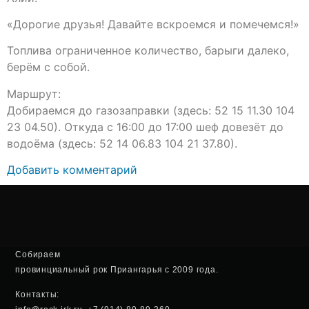
«Дорогие друзья! Давайте вскроемся и помечемся!»
Топлива ограниченное количество, барыги далеко,
берём с собой.
Маршрут:
Добираемся до газозаправки (здесь: 52 15 11.30 104
23 04.50). Откуда с 16:00 до 17:00 шеф довезёт до
водоёма (здесь: 52 14 06.83 104 21 37.80).
Добавить комментарий
Собираем
провинциальный рок Приангарья с 2009 года.
Контакты: