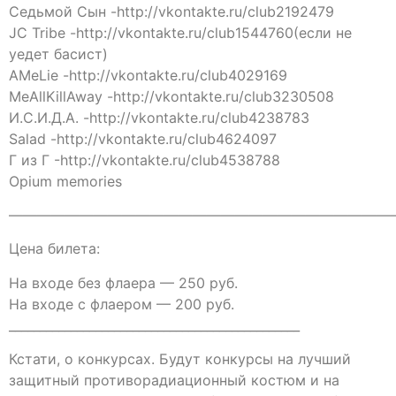
Седьмой Сын -http://vkontakte.ru/club2192479
JC Tribe -http://vkontakte.ru/club1544760(если не
уедет басист)
AMeLie -http://vkontakte.ru/club4029169
MeAllKillAway -http://vkontakte.ru/club3230508
И.С.И.Д.А. -http://vkontakte.ru/club4238783
Salad -http://vkontakte.ru/club4624097
Г из Г -http://vkontakte.ru/club4538788
Opium memories
———————————————————————————
Цена билета:
На входе без флаера — 250 руб.
На входе с флаером — 200 руб.
_______________________________________________
Кстати, о конкурсах. Будут конкурсы на лучший
защитный противорадиационный костюм и на