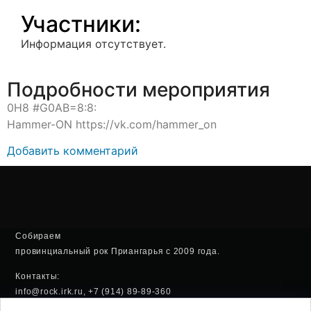
Участники:
Информация отсутствует.
Подробности мероприятия
0H8 #G0AB=8:8:
Hammer-ON https://vk.com/hammer_on
Добавить комментарий
Собираем
провинциальный рок Приангарья с 2009 года.
Контакты:
info@rock.irk.ru, +7 (914) 89-89-360