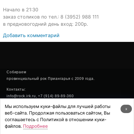
Начало в 21:30
заказ столиков по тел.: 8 (3952) 988 111
в предновогодний день вход: 200р.
Добавить комментарий
Собираем
провинциальный рок Приангарья с 2009 года.
Контакты:
info@rock.irk.ru, +7 (914) 89-89-360
Мы используем куки-файлы для лучшей работы
Политика конфиденциальности
x
веб-сайта. Продолжая пользоваться сайтом, Вы
соглашаетесь с Политикой в отношении куки-
Хостинг:
файлов.
Подробнее