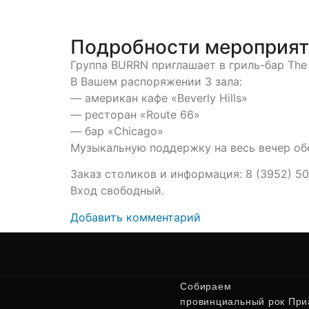
Подробности мероприя
Группа BURRN приглашает в гриль-бар Th
В Вашем распоряжении 3 зала:
— американ кафе «Beverly Hills»
— ресторан «Route 66»
— бар «Chicago»
Музыкальную поддержку на весь вечер об
Заказ столиков и информация: 8 (3952) 5
Вход свободный.
Добавить комментарий
Собираем
провинциальный рок Приа