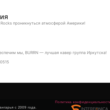
тия
e Rocks проникнуться атмосферой Америки!
еспечим мы, BURRN — лучшая кавер группа Иркутска!
00515
Политика конфиденциальност
нгарья с 2009 года.