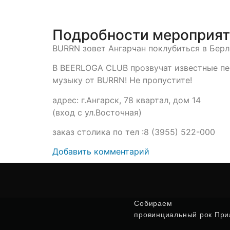
Подробности мероприя
BURRN зовет Ангарчан поклубиться в Берл
В BEERLOGA CLUB прозвучат известные пе
музыку от BURRN! Не пропустите!
адрес: г.Ангарск, 78 квартал, дом 14
(вход с ул.Восточная)
заказ столика по тел :8 (3955) 522-000
Добавить комментарий
Собираем
провинциальный рок Приа