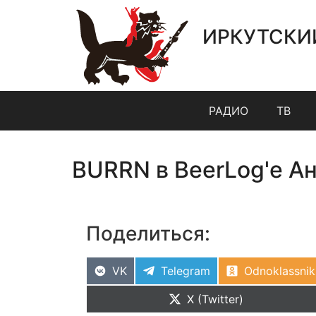
ИРКУТСКИ
РАДИО
ТВ
BURRN в BeerLog'e Ан
Поделиться:
VK
Telegram
Odnoklassnik
X (Twitter)