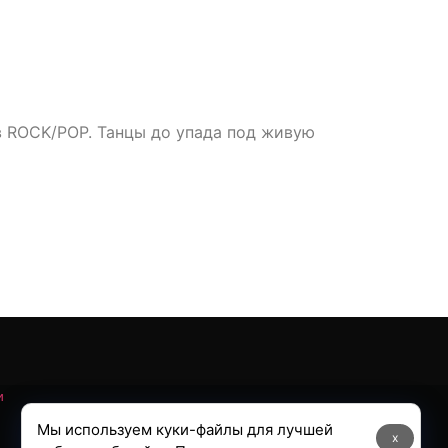
 ROCK/POP. Танцы до упада под живую
и
Мы используем куки-файлы для лучшей
x