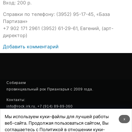
Вход: 200 р.
Справки по телефону: (3952) 95-17-45, «База
Партизан»
+7 902 171 2961 (3952) 61-29-61, Евгений, (арт-
директор)
Добавить комментарий
Собираем
провинциальный рок Приангарья с 2009 года.
Контакты:
info@rock.irk.ru, +7 (914) 89-89-360
Мы используем куки-файлы для лучшей работы
Политика конфиденциальности
x
веб-сайта. Продолжая пользоваться сайтом, Вы
соглашаетесь с Политикой в отношении куки-
Хостинг: