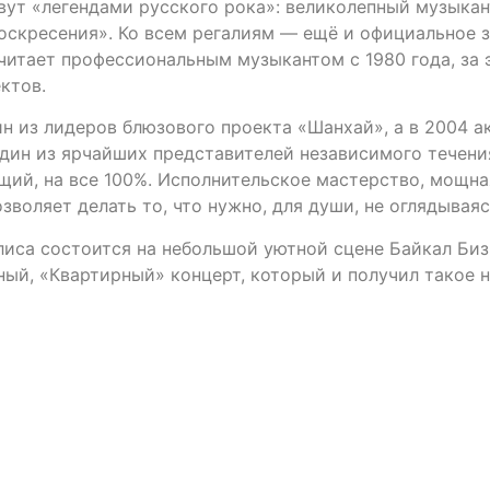
вут «легендами русского рока»: великолепный музыкант,
скресения». Ко всем регалиям — ещё и официальное з
считает профессиональным музыкантом с 1980 года, за 
ктов.
ин из лидеров блюзового проекта «Шанхай», а в 2004 
один из ярчайших представителей независимого течения
щий, на все 100%. Исполнительское мастерство, мощн
зволяет делать то, что нужно, для души, не оглядывая
иса состоится на небольшой уютной сцене Байкал Биз
ый, «Квартирный» концерт, который и получил такое н