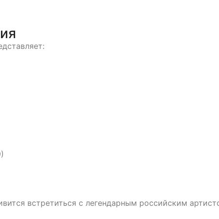
тия
едставляет:
)
ливится встретиться с легендарным российским арти