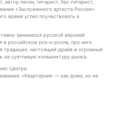
 автор песен, гитарист, бас-гитарист,
вание «Заслуженного артиста России».
это время успел поучаствовать в
активно занимался русской версией
 в российском рок-н-ролле, про него
ая традиция, настоящий драйв и огромный
сь на суетливую конъюнктуру рынка.
нес Центра.
азвание: «Квартирник — как дома, но на