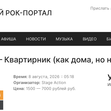
Прислать
Й РОК-ПОРТАЛ
АФИША
НОВОСТИ
МУЗЫКА
ВИДЕО
Б
Квартирник (как дома, но н
Время:
8 августа, 2026 :: 05:18
Организатор:
Stage Action
И
Цена:
1500 — 7000 рублей руб.
i