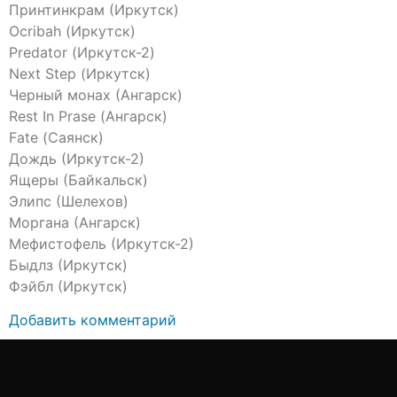
Принтинкрам (Иркутск)
Ocribah (Иркутск)
Predator (Иркутск-2)
Next Step (Иркутск)
Черный монах (Ангарск)
Rest In Prase (Ангарск)
Fate (Саянск)
Дождь (Иркутск-2)
Ящеры (Байкальск)
Элипс (Шелехов)
Моргана (Ангарск)
Мефистофель (Иркутск-2)
Быдлз (Иркутск)
Фэйбл (Иркутск)
Добавить комментарий