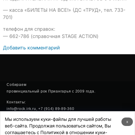
— касса «БИЛЕТЫ НА ВСЕ!» (ДС «ТРУД», тел. 733-
701)
телефон для справок:
— 662-786 (справочная STAGE ACTION)
Добавить комментарий
Собираем
провинциальный рок Приангарья с 2009 года.
Контакты:
info@rock.irk.ru, +7 (914) 89-89-360
Мы используем куки-файлы для лучшей работы
Политика конфиденциальности
x
веб-сайта. Продолжая пользоваться сайтом, Вы
соглашаетесь с Политикой в отношении куки-
Хостинг: