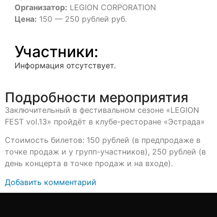
Организатор:
LEGION CORPORATION
Цена:
150 — 250 рублей руб.
Участники:
Информация отсутствует.
Подробности мероприятия
Заключительный в фестивальном сезоне «LEGION
FEST vol.13» пройдёт в клубе-ресторане «Эстрада»
Стоимость билетов: 150 рублей (в предпродаже в
точке продаж и у групп-участников), 250 рублей (в
день концерта в точке продаж и на входе).
Добавить комментарий