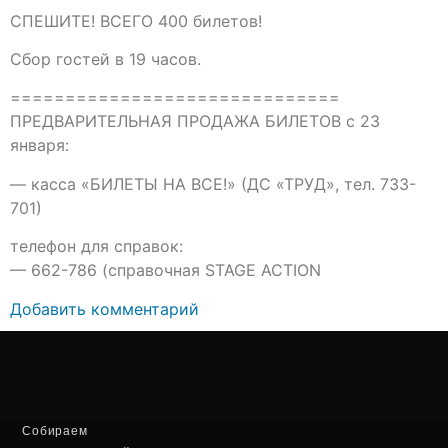
СПЕШИТЕ! ВСЕГО 400 билетов!
Сбор гостей в 19 часов.
==============================
ПРЕДВАРИТЕЛЬНАЯ ПРОДАЖА БИЛЕТОВ с 23
января:
— касса «БИЛЕТЫ НА ВСЕ!» (ДС «ТРУД», тел. 733-
701)
телефон для справок:
— 662-786 (справочная STAGE ACTION
Добавить комментарий
Собираем