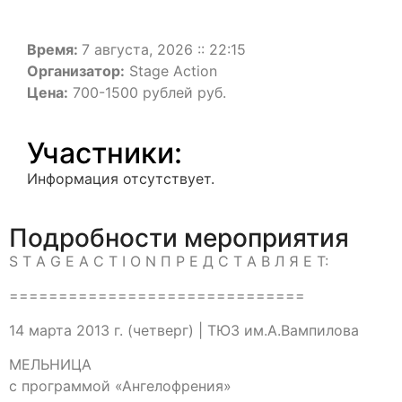
Время:
7 августа, 2026 :: 22:15
Организатор:
Stage Action
Цена:
700-1500 рублей руб.
Участники:
Информация отсутствует.
Подробности мероприятия
S T A G E A C T I O N П Р Е Д С Т А В Л Я Е Т:
==============================
14 марта 2013 г. (четверг) | ТЮЗ им.А.Вампилова
МЕЛЬНИЦА
с программой «Ангелофрения»