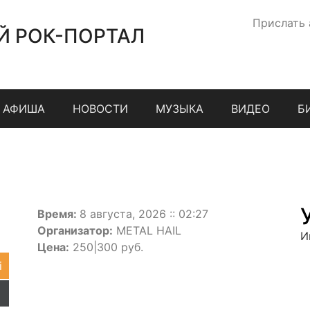
Прислать
Й РОК-ПОРТАЛ
АФИША
НОВОСТИ
МУЗЫКА
ВИДЕО
Б
Время:
8 августа, 2026 :: 02:27
Организатор:
METAL HAIL
И
Цена:
250|300 руб.
i