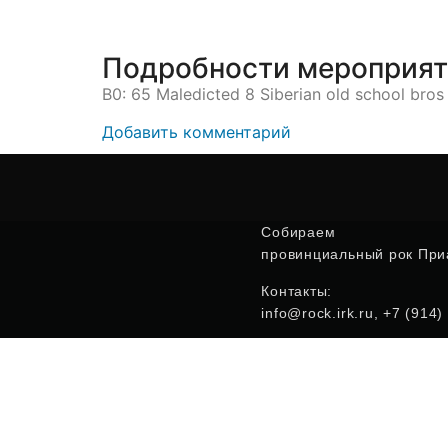
Подробности мероприя
B0: 65 Maledicted 8 Siberian old school bros
Добавить комментарий
Собираем
провинциальный рок Приа
Контакты:
info@rock.irk.ru, +7 (914