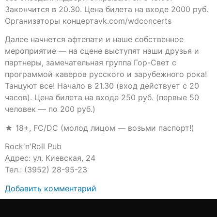
Закончится в 20.30. Цена билета на входе 2000 руб.
Организаторы концертаvk.com/wdconcerts
Далее начнется афтепати и наше собственное
мероприятие — на сцене выступят наши друзья и
партнеры, замечательная группа Гор-Свет с
программой каверов русского и зарубежного рока!
Танцуют все! Начало в 21.30 (вход действует с 20
часов). Цена билета на входе 250 руб. (первые 50
человек — по 200 руб.)
★ 18+, FC/DC (молод лицом — возьми паспорт!)
Rock'n'Roll Pub
Адрес: ул. Киевская, 24
Тел.: (3952) 28-95-23
Добавить комментарий