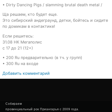
• Dirty Dancing Pigs / slamming brutal death metal /
Ща решаем, кто будет еще.
Это сибирский андеграунд, детки, бойтесь и сидите
по домикам в контактике!
Если решитесь:
31.08 НК Мегаполис
с 17 до 21 (12+)
• 200 Ru предварительно (в тч. у групп)
• 300 Ru на входе
Добавить комментарий
Собираем
провинциальный рок Приангарья с 2009 года.