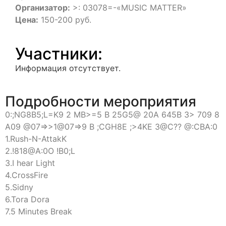
Организатор:
>: 03078=-«MUSIC MATTER»
Цена:
150-200 руб.
Участники:
Информация отсутствует.
Подробности мероприятия
0:;NG8B5;L=K9 2 MB>=5 B 25G5@ 20A 645B 3> 709 8
A09 @07=>>1@07=>9 B ;CGH8E ;>4KE 3@C?? @:CBA:0
1.Rush-N-AttakK
2.!818@A:0O !B0;L
3.I hear Light
4.CrossFire
5.Sidny
6.Tora Dora
7.5 Minutes Break