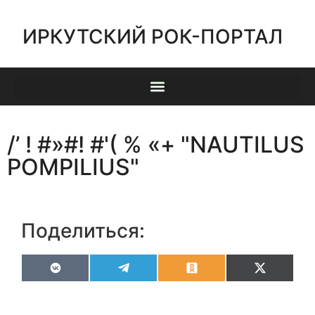
ИРКУТСКИЙ РОК-ПОРТАЛ
/’ ! #»#! #'( % «+ "NAUTILUS
POMPILIUS"
Поделиться:
VK
Telegram
Odnoklassniki
X
(Twitter)