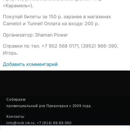
«Карамель»).
Покупай билеты за 150 р. заранее в магазинах
Camelot и Tunnel! Оплата на входе: 200 р.
Организатор: Shaman Power
Справки по тел. +7 902 568 0171, (3952) 966-390,
Игорь.
Добавить комментарий
Собираем
провинциальный рок Приангарья с 2009 года.
Контакты:
info@rock.irk.ru, +7 (914) 89-89-360