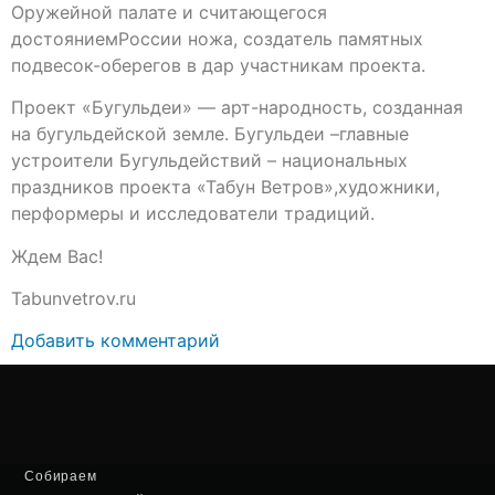
Оружейной палате и считающегося
достояниемРоссии ножа, создатель памятных
подвесок-оберегов в дар участникам проекта.
Проект «Бугульдеи» — арт-народность, созданная
на бугульдейской земле. Бугульдеи –главные
устроители Бугульдействий – национальных
праздников проекта «Табун Ветров»,художники,
перформеры и исследователи традиций.
Ждем Вас!
Tabunvetrov.ru
Добавить комментарий
Собираем