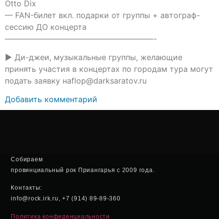
Otto Dix
— FAN-билет вкл. подарки от группы + автограф-
сессию ДО концерта
———————————————————-
► Ди-джеи, музыкальные группы, желающие
принять участия в концертах по городам тура могут
подать заявку наflop@darksaratov.ru
Добавить комментарий
Собираем
провинциальный рок Приангарья с 2009 года.
Контакты:
info@rock.irk.ru, +7 (914) 89-89-360
Политика конфиденциальности