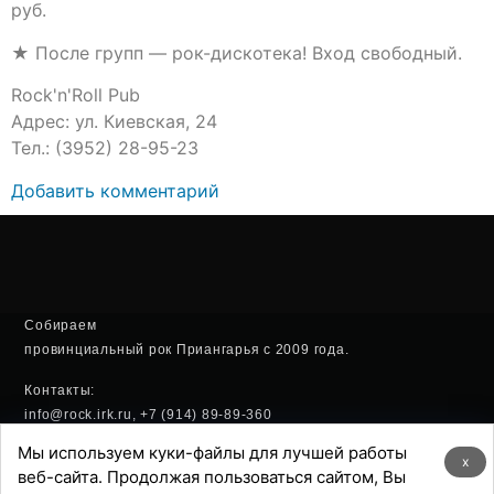
руб.
★ После групп — рок-дискотека! Вход свободный.
Rock'n'Roll Pub
Адрес: ул. Киевская, 24
Тел.: (3952) 28-95-23
Добавить комментарий
Собираем
провинциальный рок Приангарья с 2009 года.
Контакты:
info@rock.irk.ru, +7 (914) 89-89-360
Мы используем куки-файлы для лучшей работы
Политика конфиденциальности
x
веб-сайта. Продолжая пользоваться сайтом, Вы