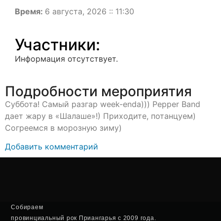
Время:
6 августа, 2026 :: 11:30
Участники:
Информация отсутствует.
Подробности мероприятия
Суббота! Самый разгар week-endа))) Pepper Band
дает жару в «Шалаше»!) Приходите, потанцуем)
Согреемся в морозную зиму)
Добавить комментарий
Собираем
провинциальный рок Приангарья с 2009 года.