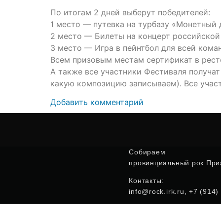
По итогам 2 дней выберут победителей:
1 место — путевка на турбазу «Монетный 
2 место — Билеты на концерт российской 
3 место — Игра в пейнтбол для всей кома
Всем призовым местам сертификат в рест
А также все участники Фестиваля получат
какую композицию записываем). Все участ
Добавить комментарий
Собираем
провинциальный рок Приа
Контакты:
info@rock.irk.ru, +7 (914