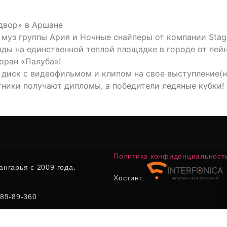
двор» в Аршане
муз группы Ария и Ночные снайперы от компании Stag
нды на единственной теплой площадке в городе от пей
оран «Палуба»!
 диск с видеофильмом и клипом на свое выступление(
ники получают дипломы, а победители ледяные кубки!
Политика конфиденциальност
нгарья с 2009 года.
Хостинг:
) 89-89-360