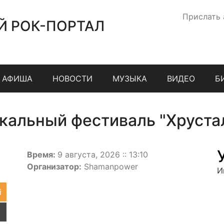
Прислать
Й РОК-ПОРТАЛ
АФИША
НОВОСТИ
МУЗЫКА
ВИДЕО
Б
альный фестиваль "Хруста
Время:
9 августа, 2026 :: 13:10
Организатор:
Shamanpower
И
i