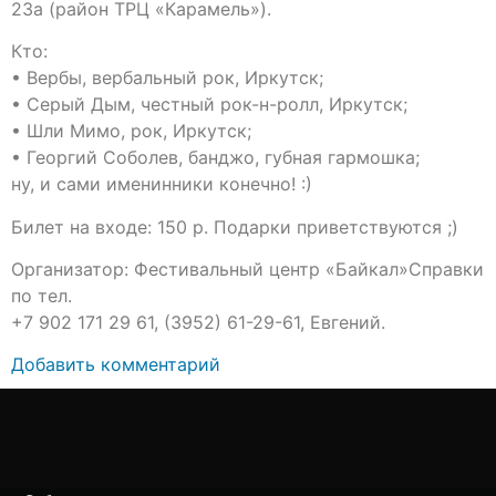
23а (район ТРЦ «Карамель»).
Кто:
• Вербы, вербальный рок, Иркутск;
• Серый Дым, честный рок-н-ролл, Иркутск;
• Шли Мимо, рок, Иркутск;
• Георгий Соболев, банджо, губная гармошка;
ну, и сами именинники конечно! :)
Билет на входе: 150 р. Подарки приветствуются ;)
Организатор: Фестивальный центр «Байкал»Справки
по тел.
+7 902 171 29 61, (3952) 61-29-61, Евгений.
Добавить комментарий